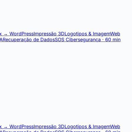
x → WordPress
Impressão 3D
Logotipos & Imagem
Web
IA
Recuperação de Dados
SOS Cibersegurança · 60 min
x → WordPress
Impressão 3D
Logotipos & Imagem
Web