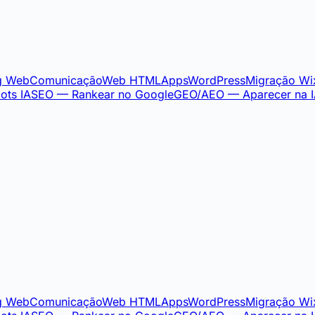
g Web
Comunicação
Web HTML
Apps
WordPress
Migração Wi
ots IA
SEO — Rankear no Google
GEO/AEO — Aparecer na 
g Web
Comunicação
Web HTML
Apps
WordPress
Migração Wi