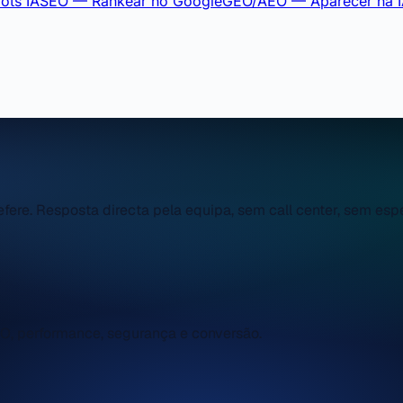
ots IA
SEO — Rankear no Google
GEO/AEO — Aparecer na 
fere. Resposta directa pela equipa, sem call center, sem espe
O, performance, segurança e conversão.