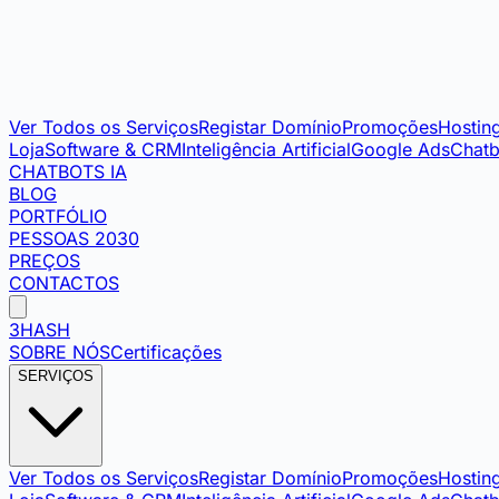
Ver Todos os Serviços
Registar Domínio
Promoções
Hostin
Loja
Software & CRM
Inteligência Artificial
Google Ads
Chatb
CHATBOTS IA
BLOG
PORTFÓLIO
PESSOAS 2030
PREÇOS
CONTACTOS
3HASH
SOBRE NÓS
Certificações
SERVIÇOS
Ver Todos os Serviços
Registar Domínio
Promoções
Hostin