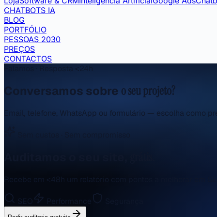
Loja
Software & CRM
Inteligência Artificial
Google Ads
Chatb
CHATBOTS IA
BLOG
PORTFÓLIO
PESSOAS 2030
PREÇOS
CONTACTOS
Falamos · Resposta <24h
Conversamos sobre
o seu projeto?
Email, telefone, WhatsApp ou formulário — escolha como pre
Sem custos · Sem compromisso
Auditamos o seu site,
grátis.
Recebe em <48h um relatório com pontos a melhorar em SE
SEO
Performance
Segurança