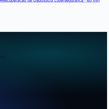
IA
Recuperação de Dados
SOS Cibersegurança · 60 min
ra.