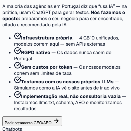
A maioria das agências em Portugal diz que “usa IA” — na
prática, usam ChatGPT para gerar textos.
Nós fazemos o
oposto:
preparamos o seu negócio para ser encontrado,
citado e recomendado pela IA.
Infraestrutura própria
—
4 GB10 unificados,
modelos correm aqui — sem APIs externas
RGPD nativo
—
Os dados nunca saem de
Portugal
Sem custos por token
—
Os nossos modelos
correm sem limites de taxa
Testamos com os nossos próprios LLMs
—
Simulamos como a IA vê o site antes de ir ao vivo
Implementação real, não consultoria vazia
—
Instalamos llms.txt, schema, AEO e monitorizamos
resultados
Pedir orçamento GEO/AEO
Chatbots