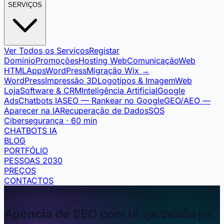
SERVIÇOS
Ver Todos os Serviços
Registar
Domínio
Promoções
Hosting Web
Comunicação
Web
HTML
Apps
WordPress
Migração Wix →
WordPress
Impressão 3D
Logotipos & Imagem
Web
Loja
Software & CRM
Inteligência Artificial
Google
Ads
Chatbots IA
SEO — Rankear no Google
GEO/AEO —
Aparecer na IA
Recuperação de Dados
SOS
Cibersegurança · 60 min
CHATBOTS IA
BLOG
PORTFÓLIO
PESSOAS 2030
PREÇOS
CONTACTOS
Inteligência Artificial · Datacenter PT
Agência de SEO com IA
que trabalha por