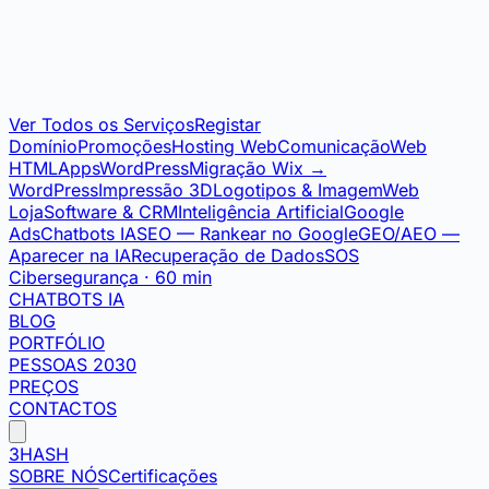
Ver Todos os Serviços
Registar
Domínio
Promoções
Hosting Web
Comunicação
Web
HTML
Apps
WordPress
Migração Wix →
WordPress
Impressão 3D
Logotipos & Imagem
Web
Loja
Software & CRM
Inteligência Artificial
Google
Ads
Chatbots IA
SEO — Rankear no Google
GEO/AEO —
Aparecer na IA
Recuperação de Dados
SOS
Cibersegurança · 60 min
CHATBOTS IA
BLOG
PORTFÓLIO
PESSOAS 2030
PREÇOS
CONTACTOS
3HASH
SOBRE NÓS
Certificações