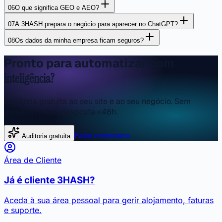
06
O que significa GEO e AEO?
07
A 3HASH prepara o negócio para aparecer no ChatGPT?
08
Os dados da minha empresa ficam seguros?
Pronto para automatizar com
inteligência?
Auditoria gratuita ao seu site e ao seu negócio. Sem
compromissos. Resposta <48h.
Falar connosco
Auditoria gratuita
Área de Cliente
Já é cliente 3HASH?
Aceda à sua área pessoal para gerir alojamento, faturas
e suporte.