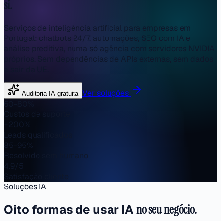
si.
Serviços de inteligência artificial para empresas em
Portugal: chatbots 24/7, automações, SEO com IA e
análise preditiva, numa só agência com servidores NVIDIA
próprios. Sem dependências de APIs externas, sem dados
a sair da UE.
Ver soluções
Auditoria IA gratuita
60-80%
Custos de suporte
+200%
Leads qualificados
85-95%
Resolvido sem humano
4.9/5
Satisfação cliente
Soluções IA
Oito formas de usar IA
no seu negócio.