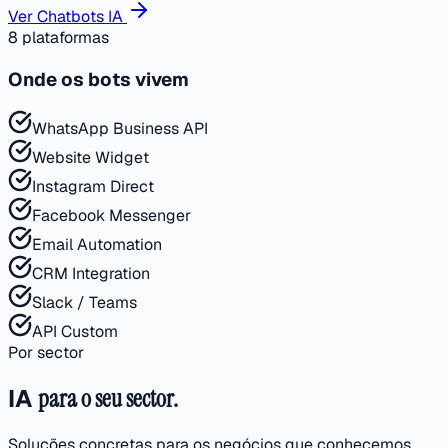
Ver Chatbots IA
8 plataformas
Onde os bots vivem
WhatsApp Business API
Website Widget
Instagram Direct
Facebook Messenger
Email Automation
CRM Integration
Slack / Teams
API Custom
Por sector
IA
para o seu sector.
Soluções concretas para os negócios que conhecemos