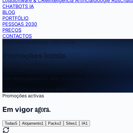
Loja
Software & CRM
Inteligência Artificial
Google Ads
Chatb
CHATBOTS IA
BLOG
PORTFÓLIO
PESSOAS 2030
PREÇOS
CONTACTOS
5
promoções activas · Abril 2026
Promoções
honestas.
Datas a sério.
Sem letras pequenas, sem renovação 3× mais cara. Cada ofer
Activas
5
Poupança máx.
€567
Promoções activas
Em vigor
agora.
Todas
5
Alojamento
1
Packs
2
Sites
1
IA
1