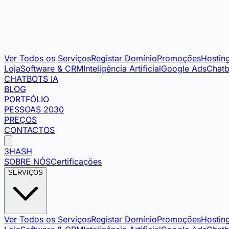
Ver Todos os Serviços
Registar Domínio
Promoções
Hostin
Loja
Software & CRM
Inteligência Artificial
Google Ads
Chatb
CHATBOTS IA
BLOG
PORTFÓLIO
PESSOAS 2030
PREÇOS
CONTACTOS
3HASH
SOBRE NÓS
Certificações
SERVIÇOS
Ver Todos os Serviços
Registar Domínio
Promoções
Hostin