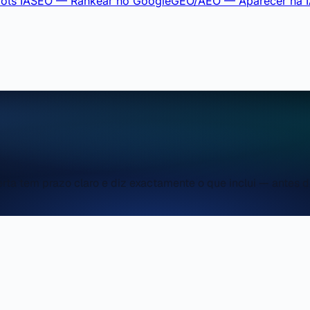
ots IA
SEO — Rankear no Google
GEO/AEO — Aparecer na 
ta tem prazo claro e diz exactamente o que inclui — antes d