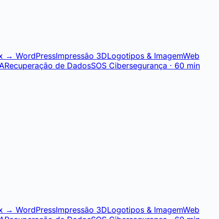
x → WordPress
Impressão 3D
Logotipos & Imagem
Web
IA
Recuperação de Dados
SOS Cibersegurança · 60 min
x → WordPress
Impressão 3D
Logotipos & Imagem
Web