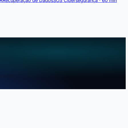
IA
Recuperação de Dados
SOS Cibersegurança · 60 min
e pagar.