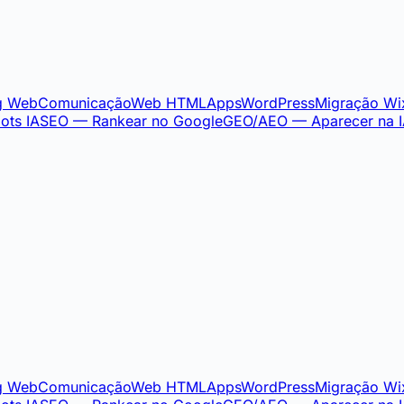
g Web
Comunicação
Web HTML
Apps
WordPress
Migração Wi
ots IA
SEO — Rankear no Google
GEO/AEO — Aparecer na 
g Web
Comunicação
Web HTML
Apps
WordPress
Migração Wi