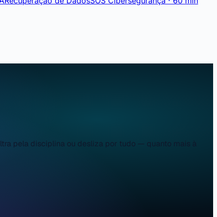
IA
Recuperação de Dados
SOS Cibersegurança · 60 min
ra pela disciplina ou desliza por tudo — quanto mais à