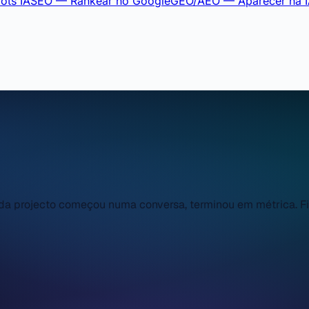
ots IA
SEO — Rankear no Google
GEO/AEO — Aparecer na 
a projecto começou numa conversa, terminou em métrica. Filt