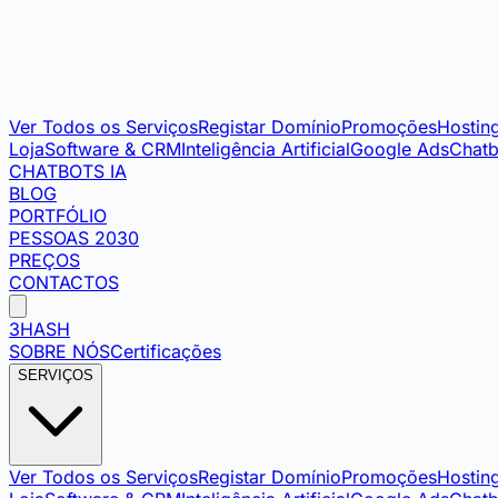
Ver Todos os Serviços
Registar Domínio
Promoções
Hostin
Loja
Software & CRM
Inteligência Artificial
Google Ads
Chatb
CHATBOTS IA
BLOG
PORTFÓLIO
PESSOAS 2030
PREÇOS
CONTACTOS
3HASH
SOBRE NÓS
Certificações
SERVIÇOS
Ver Todos os Serviços
Registar Domínio
Promoções
Hostin