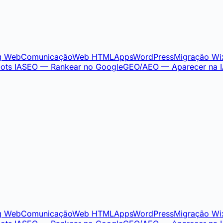
g Web
Comunicação
Web HTML
Apps
WordPress
Migração Wi
ots IA
SEO — Rankear no Google
GEO/AEO — Aparecer na 
g Web
Comunicação
Web HTML
Apps
WordPress
Migração Wi