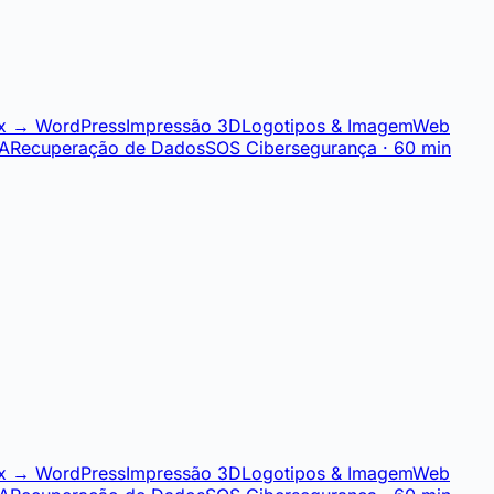
x → WordPress
Impressão 3D
Logotipos & Imagem
Web
IA
Recuperação de Dados
SOS Cibersegurança · 60 min
x → WordPress
Impressão 3D
Logotipos & Imagem
Web